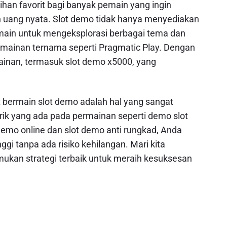
ihan favorit bagi banyak pemain yang ingin
uang nyata. Slot demo tidak hanya menyediakan
main untuk mengeksplorasi berbagai tema dan
mainan ternama seperti Pragmatic Play. Dengan
ainan, termasuk slot demo x5000, yang
 bermain slot demo adalah hal yang sangat
rik yang ada pada permainan seperti demo slot
demo online dan slot demo anti rungkad, Anda
i tanpa ada risiko kehilangan. Mari kita
mukan strategi terbaik untuk meraih kesuksesan