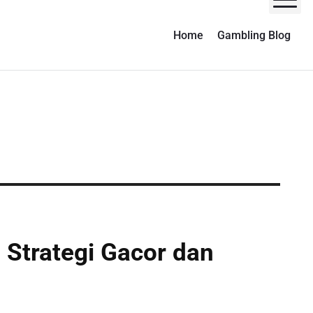
M
Home
Gambling Blog
 Strategi Gacor dan