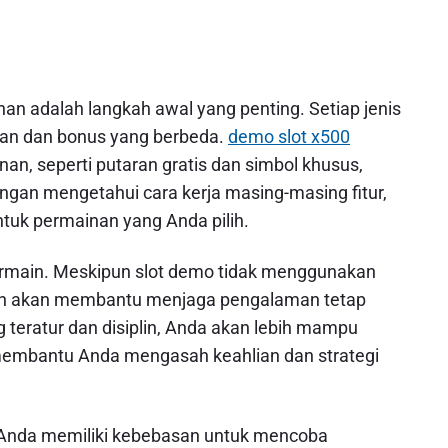
 adalah langkah awal yang penting. Setiap jenis
uran dan bonus yang berbeda.
demo slot x500
nan, seperti putaran gratis dan simbol khusus,
an mengetahui cara kerja masing-masing fitur,
tuk permainan yang Anda pilih.
ermain. Meskipun slot demo tidak menggunakan
in akan membantu menjaga pengalaman tetap
eratur dan disiplin, Anda akan lebih mampu
n membantu Anda mengasah keahlian dan strategi
, Anda memiliki kebebasan untuk mencoba