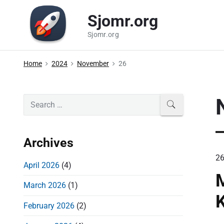
S
Sjomr.org
k
i
Sjomr.org
p
t
Home
2024
November
26
o
c
P
S
SEARCH
o
e
r
n
a
i
t
r
Archives
m
e
c
2
a
n
h
April 2026
(4)
r
t
f
M
March 2026
(1)
o
y
r
S
February 2026
(2)
:
i