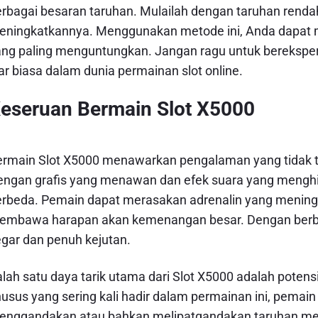
erbagai besaran taruhan. Mulailah dengan taruhan ren
eningkatkannya. Menggunakan metode ini, Anda dapat 
ng paling menguntungkan. Jangan ragu untuk bereksperi
ar biasa dalam dunia permainan slot online.
eseruan Bermain Slot X5000
ermain Slot X5000 menawarkan pengalaman yang tidak te
engan grafis yang menawan dan efek suara yang menghi
rbeda. Pemain dapat merasakan adrenalin yang meningka
embawa harapan akan kemenangan besar. Dengan berbag
gar dan penuh kejutan.
lah satu daya tarik utama dari Slot X5000 adalah poten
usus yang sering kali hadir dalam permainan ini, pemain
enggandakan atau bahkan melipatgandakan taruhan mere