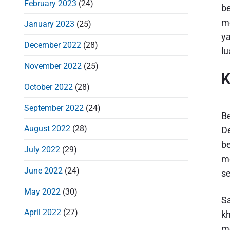
February 2023
(24)
b
m
January 2023
(25)
ya
December 2022
(28)
lu
November 2022
(25)
K
October 2022
(28)
September 2022
(24)
B
August 2022
(28)
D
be
July 2022
(29)
m
June 2022
(24)
se
May 2022
(30)
Sa
April 2022
(27)
kh
m