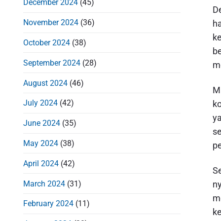
December 2024
(45)
D
November 2024
(36)
h
k
October 2024
(38)
b
September 2024
(28)
me
August 2024
(46)
Ma
July 2024
(42)
ko
ya
June 2024
(35)
se
May 2024
(38)
pe
April 2024
(42)
Se
March 2024
(31)
ny
m
February 2024
(11)
ke